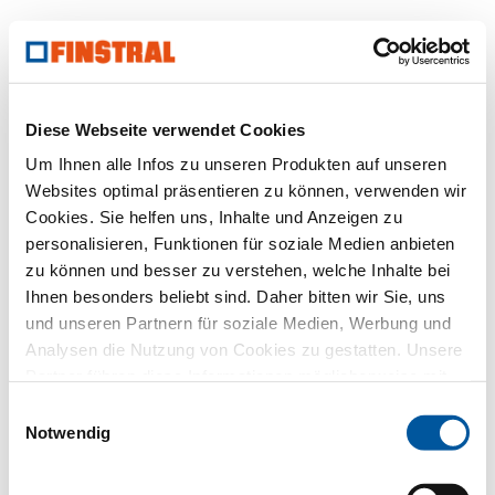
Diese Webseite verwendet Cookies
Um Ihnen alle Infos zu unseren Produkten auf unseren
Websites optimal präsentieren zu können, verwenden wir
Cookies. Sie helfen uns, Inhalte und Anzeigen zu
personalisieren, Funktionen für soziale Medien anbieten
zu können und besser zu verstehen, welche Inhalte bei
Ihnen besonders beliebt sind. Daher bitten wir Sie, uns
und unseren Partnern für soziale Medien, Werbung und
Analysen die Nutzung von Cookies zu gestatten. Unsere
Partner führen diese Informationen möglicherweise mit
weiteren Daten zusammen, die Sie ihnen bereitgestellt
Einwilligungsauswahl
haben oder die sie im Rahmen Ihrer Nutzung der Dienste
Notwendig
gesammelt haben. Vielen Dank.