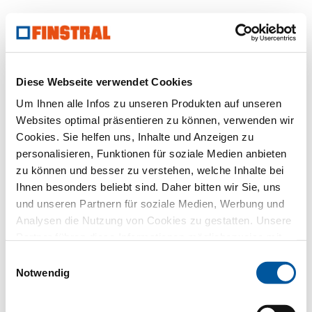
Diese Webseite verwendet Cookies
Um Ihnen alle Infos zu unseren Produkten auf unseren
Websites optimal präsentieren zu können, verwenden wir
Cookies. Sie helfen uns, Inhalte und Anzeigen zu
personalisieren, Funktionen für soziale Medien anbieten
zu können und besser zu verstehen, welche Inhalte bei
Ihnen besonders beliebt sind. Daher bitten wir Sie, uns
und unseren Partnern für soziale Medien, Werbung und
Analysen die Nutzung von Cookies zu gestatten. Unsere
Partner führen diese Informationen möglicherweise mit
weiteren Daten zusammen, die Sie ihnen bereitgestellt
Einwilligungsauswahl
haben oder die sie im Rahmen Ihrer Nutzung der Dienste
Notwendig
gesammelt haben. Vielen Dank.